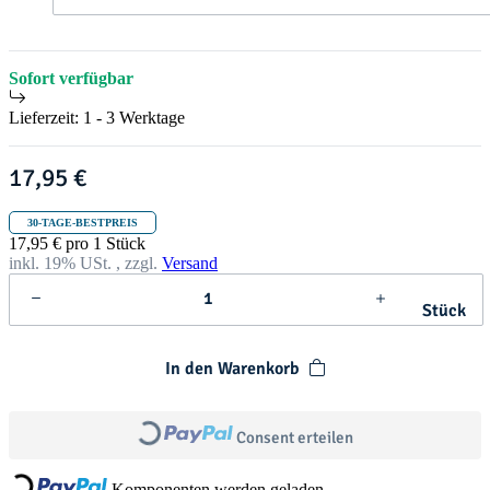
t
h
r
i
s
Sofort verfügbar
t
m
Lieferzeit:
1 - 3 Werktage
a
s
17,95 €
30-TAGE-BESTPREIS
17,95 € pro 1 Stück
inkl. 19% USt. , zzgl.
Versand
Stück
In den Warenkorb
Loading...
Loading...
Consent erteilen