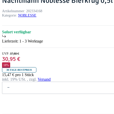
Nachtmann Noblesse Bierkrug 0,5l 
Artikelnummer:
202334168
Kategorie:
NOBLESSE
Sofort verfügbar
Lieferzeit:
1 - 3 Werktage
UVP
:
37,80 €
30,95 €
18%
30-TAGE-BESTPREIS
15,47 € pro 1 Stück
inkl. 19% USt. , zzgl.
Versand