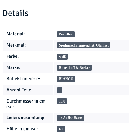
Details
Produkteigenschaft
Wert
Material:
Porzellan
Merkmal:
Spülmaschinengeeignet, Ofenfest
Farbe:
weiß
Marke:
Ritzenhoff & Breker
Kollektion Serie:
BIANCO
Anzahl Teile:
1
Durchmesser in cm
15.0
ca.:
Lieferungsumfang:
1x Auflaufform
Höhe in cm ca.:
6.0