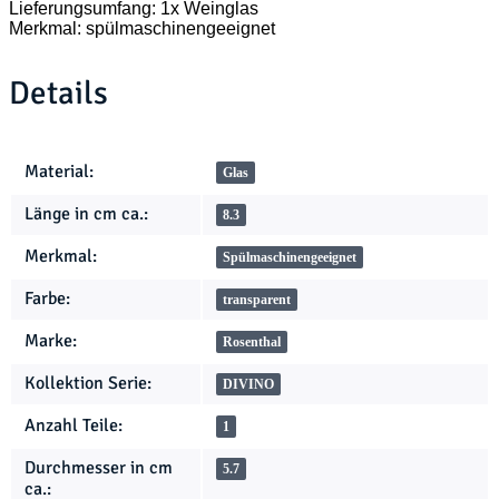
Lieferungsumfang: 1x Weinglas
Merkmal: spülmaschinengeeignet
Details
Produkteigenschaft
Wert
Material:
Glas
Länge in cm ca.:
8.3
Merkmal:
Spülmaschinengeeignet
Farbe:
transparent
Marke:
Rosenthal
Kollektion Serie:
DIVINO
Anzahl Teile:
1
Durchmesser in cm
5.7
ca.: