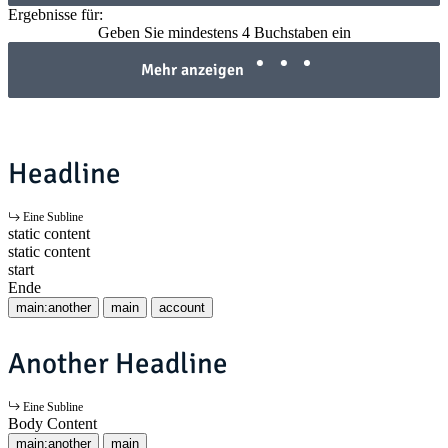
Ergebnisse für:
Geben Sie mindestens 4 Buchstaben ein
Mehr anzeigen
Headline
Eine Subline
static content
static content
start
Ende
main:another
main
account
Another Headline
Eine Subline
Body Content
main:another
main