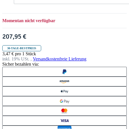
t
h
r
i
s
Momentan nicht verfügbar
t
m
207,95 €
a
s
30-TAGE-BESTPREIS
3,47 € pro 1 Stück
inkl. 19% USt. ,
Versandkostenfreie Lieferung
Sicher bezahlen via: