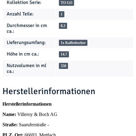
Kollektion Serie:
TO GO
Anzahl Teile:
1
Durchmesser in cm
8.3
ca.:
Lieferungsumfang:
1x Kaffeebecher
Höhe in cm ca.:
14.7
Nutzvolumen in ml
350
ca.:
Herstellerinformationen
Herstellerinformationen
Name:
Villeroy & Boch AG
Straße:
Saaruferstraße -
PLZ, Ort:
66693, Mettlach