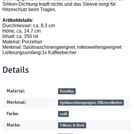
Silikon-Dichtung tropft nichts und das Sleeve sorgt für
Hitzeschutz beim Tragen.
Artikeldetails:
Durchmesser: ca. 8,3 cm
Höhe: ca. 14,7 cm
Inhalt: ca. 350 ml
Material: Porzellan
Merkmal: Spülmaschinengeeignet, mikrowellengeeignet
Lieferungsumfang:1x Kaffeebecher
Details
Produkteigenschaft
Wert
Material:
Porzellan
Merkmal:
Spülmaschinengeeignet, Mikrowellenfest
Farbe:
weiß
Marke:
Villeroy & Boch