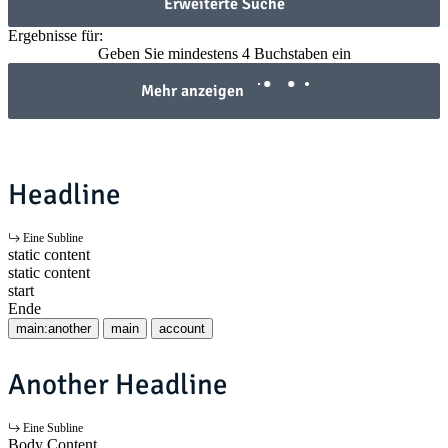
Erweiterte Suche
Ergebnisse für:
Geben Sie mindestens 4 Buchstaben ein
Mehr anzeigen
Headline
Eine Subline
static content
static content
start
Ende
main:another
main
account
Another Headline
Eine Subline
Body Content