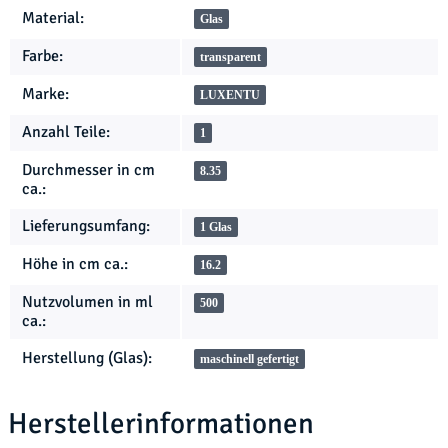
Produkteigenschaft
Wert
Material:
Glas
Farbe:
transparent
Marke:
LUXENTU
Anzahl Teile:
1
Durchmesser in cm
8.35
ca.:
Lieferungsumfang:
1 Glas
Höhe in cm ca.:
16.2
Nutzvolumen in ml
500
ca.:
Herstellung (Glas):
maschinell gefertigt
Herstellerinformationen