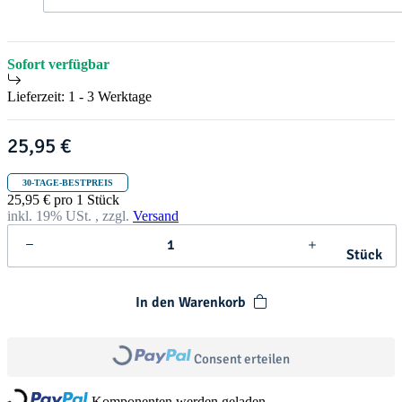
t
h
r
i
s
Sofort verfügbar
t
m
Lieferzeit:
1 - 3 Werktage
a
s
25,95 €
30-TAGE-BESTPREIS
25,95 € pro 1 Stück
inkl. 19% USt. , zzgl.
Versand
Stück
In den Warenkorb
Loading...
Consent erteilen
Loading...