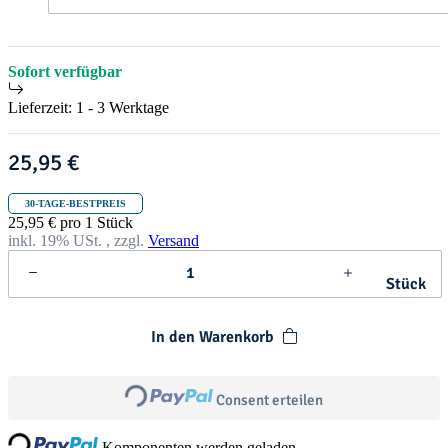
t
h
r
i
s
Sofort verfügbar
t
m
Lieferzeit:
1 - 3 Werktage
a
s
25,95 €
30-TAGE-BESTPREIS
25,95 € pro 1 Stück
inkl. 19% USt. , zzgl.
Versand
Stück
In den Warenkorb
Loading...
Consent erteilen
ng...