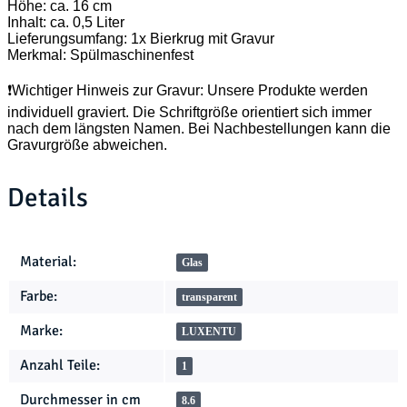
Höhe: ca. 16 cm
Inhalt: ca. 0,5 Liter
Lieferungsumfang: 1x Bierkrug mit Gravur
Merkmal: Spülmaschinenfest
❗Wichtiger Hinweis zur Gravur: Unsere Produkte werden
individuell graviert. Die Schriftgröße orientiert sich immer
nach dem längsten Namen. Bei Nachbestellungen kann die
Gravurgröße abweichen.
Details
Produkteigenschaft
Wert
Material:
Glas
Farbe:
transparent
Marke:
LUXENTU
Anzahl Teile:
1
Durchmesser in cm
8.6