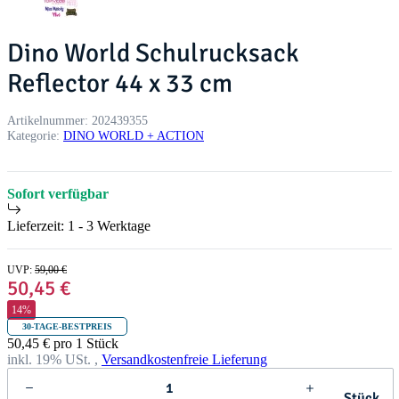
Dino World Schulrucksack
Reflector 44 x 33 cm
Artikelnummer:
202439355
Kategorie:
DINO WORLD + ACTION
Sofort verfügbar
Lieferzeit:
1 - 3 Werktage
UVP
:
59,00 €
50,45 €
14%
30-TAGE-BESTPREIS
50,45 € pro 1 Stück
inkl. 19% USt. ,
Versandkostenfreie Lieferung
Stück