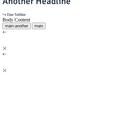
Another Headline
Eine Subline
Body Content
main:another
main