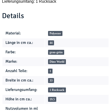
Lieferungsumfang: 1 Rucksack
Details
Produkteigenschaft
Wert
Material:
Polyester
Länge in cm ca.:
44
Farbe:
grau-grün
Marke:
Dino World
Anzahl Teile:
1
Breite in cm ca.:
33
Lieferungsumfang:
1 Rucksack
Höhe in cm ca.:
19.5
Nutzvolumen in ml