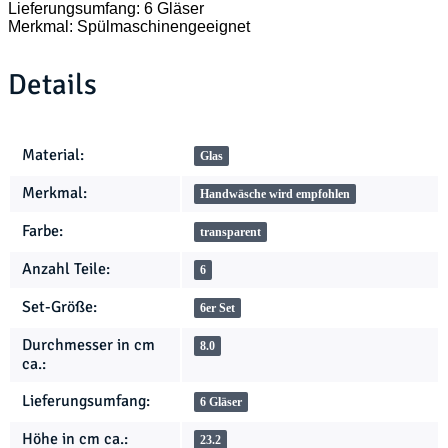
Lieferungsumfang: 6 Gläser
Merkmal: Spülmaschinengeeignet
Details
Produkteigenschaft
Wert
Material:
Glas
Merkmal:
Handwäsche wird empfohlen
Farbe:
transparent
Anzahl Teile:
6
Set-Größe:
6er Set
Durchmesser in cm
8.0
ca.:
Lieferungsumfang:
6 Gläser
Höhe in cm ca.:
23.2