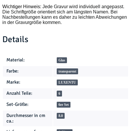
Wichtiger Hinweis:
Jede Gravur wird individuell angepasst.
Die Schriftgröße orientiert sich am längsten Namen. Bei
Nachbestellungen kann es daher zu leichten Abweichungen
in der Gravurgröße kommen.
Details
Produkteigenschaft
Wert
Material:
Glas
Farbe:
transparent
Marke:
LUXENTU
Anzahl Teile:
6
Set-Größe:
6er Set
Durchmesser in cm
8.0
ca.: