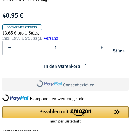
t
h
r
40,95 €
i
s
t
30-TAGE-BESTPREIS
m
13,65 € pro 1 Stück
a
inkl. 19% USt. , zzgl.
Versand
s
Stück
In den Warenkorb
Loading...
Consent erteilen
Loading...
Komponenten werden geladen ...