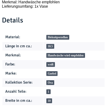
Merkmal: Handwäsche empfohlen
Lieferungsumfang: 1x Vase
Details
Produkteigenschaft
Wert
Material:
Biskuitporzellan
Länge in cm ca.:
10.5
Merkmal:
Handwäsche wird empfohlen
Farbe:
weiß
Marke:
Goebel
Kollektion Serie:
Ova
Anzahl Teile:
1
Breite in cm ca.:
10