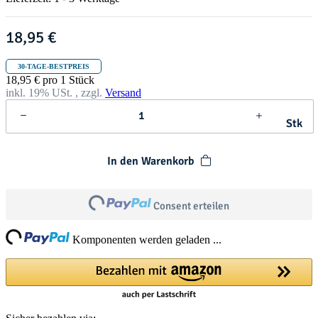
t
h
r
18,95 €
i
s
t
30-TAGE-BESTPREIS
m
18,95 € pro 1 Stück
a
inkl. 19% USt. , zzgl.
Versand
s
Stk
In den Warenkorb
Loading...
Consent erteilen
ing...
Komponenten werden geladen ...