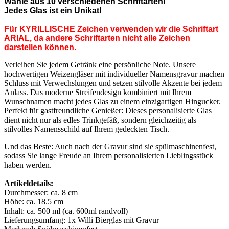
Wähle aus 10 verschiedenen Schriftarten!
Jedes Glas ist ein Unikat!
Für KYRILLISCHE Zeichen verwenden wir die Schriftart
ARIAL, da andere Schriftarten nicht alle Zeichen
darstellen können.
Verleihen Sie jedem Getränk eine persönliche Note. Unsere 
hochwertigen Weizengläser mit individueller Namensgravur machen 
Schluss mit Verwechslungen und setzen stilvolle Akzente bei jedem 
Anlass. Das moderne Streifendesign kombiniert mit Ihrem 
Wunschnamen macht jedes Glas zu einem einzigartigen Hingucker. 
Perfekt für gastfreundliche Genießer: Dieses personalisierte Glas 
dient nicht nur als edles Trinkgefäß, sondern gleichzeitig als 
stilvolles Namensschild auf Ihrem gedeckten Tisch.
Und das Beste: Auch nach der Gravur sind sie spülmaschinenfest,
sodass Sie lange Freude an Ihrem personalisierten Lieblingsstück
haben werden.
Artikeldetails:
Durchmesser: ca. 8 cm
Höhe: ca. 18.5 cm
Inhalt: ca. 500 ml (ca. 600ml randvoll)
Lieferungsumfang: 1x Willi Bierglas mit Gravur