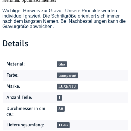
Merkmal: Spülmaschinenfest
Wichtiger Hinweis zur Gravur: Unsere Produkte werden
individuell graviert. Die Schriftgröße orientiert sich immer
nach dem längsten Namen. Bei Nachbestellungen kann die
Gravurgröße abweichen.
Details
Produkteigenschaft
Wert
Material:
Glas
Farbe:
transparent
Marke:
LUXENTU
Anzahl Teile:
1
Durchmesser in cm
8.0
ca.:
Lieferungsumfang:
1 Glas