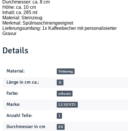
Durchmesser: ca. 8 cm
Höhe: ca. 10 cm
Inhalt: ca. 285 ml
Material: Steinzeug
Merkmal: Spülmaschinengeeignet
Lieferungsumfang: 1x Kaffeebecher mit personalisierter
Gravur
Details
Produkteigenschaft
Wert
Material:
Steinzeug
Länge in cm ca.:
11
Farbe:
schwarz
Marke:
LUXENTU
Anzahl Teile:
1
Durchmesser in cm
8.0