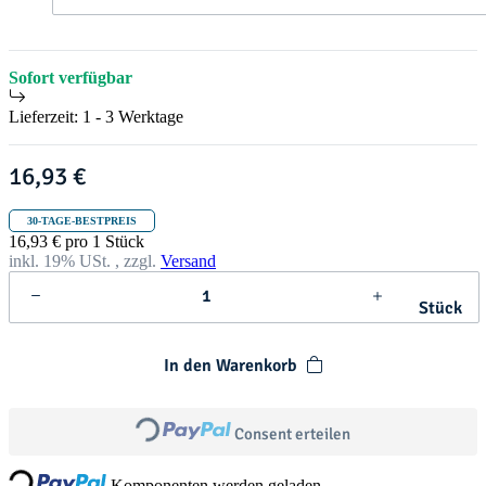
t
h
r
i
s
Sofort verfügbar
t
m
Lieferzeit:
1 - 3 Werktage
a
s
16,93 €
30-TAGE-BESTPREIS
16,93 € pro 1 Stück
inkl. 19% USt. , zzgl.
Versand
Stück
In den Warenkorb
Loading...
ading...
Consent erteilen