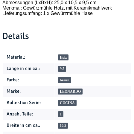
Abmessungen (LxBxH): 25,0 x 10,5 x 9,5 cm
Merkmal: Gewürzmühle Holz, mit Keramikmahlwerk
Lieferungsumfang: 1 x Gewürzmühle Hase
Details
Produkteigenschaft
Wert
Material:
Holz
Länge in cm ca.:
9.5
Farbe:
braun
Marke:
LEONARDO
Kollektion Serie:
CUCINA
Anzahl Teile:
1
Breite in cm ca.:
10.5