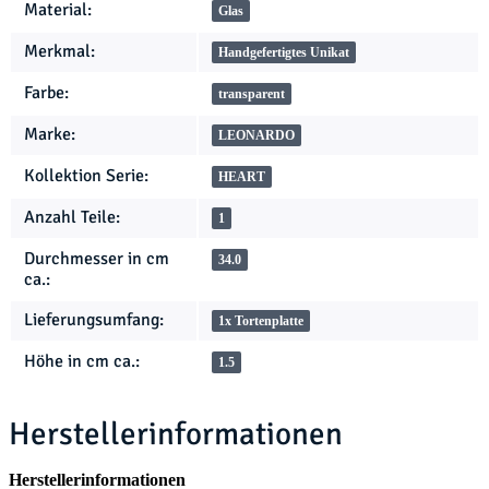
Produkteigenschaft
Wert
Material:
Glas
Merkmal:
Handgefertigtes Unikat
Farbe:
transparent
Marke:
LEONARDO
Kollektion Serie:
HEART
Anzahl Teile:
1
Durchmesser in cm
34.0
ca.:
Lieferungsumfang:
1x Tortenplatte
Höhe in cm ca.:
1.5
Herstellerinformationen
Herstellerinformationen