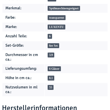
Merkmal:
Spülmaschinengeeignet
Farbe:
transparent
Marke:
LUXENTU
Anzahl Teile:
6
Set-Größe:
6er Set
Durchmesser in cm
3.9
ca.:
Lieferungsumfang:
6 Gläser
Höhe in cm ca.:
8.1
Nutzvolumen in ml
55
ca.:
Herstellerinformationen