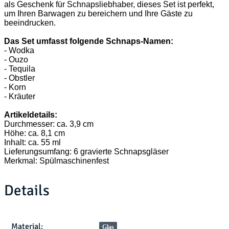
als Geschenk für Schnapsliebhaber, dieses Set ist perfekt,
um Ihren Barwagen zu bereichern und Ihre Gäste zu
beeindrucken.
Das Set umfasst folgende Schnaps-Namen:
- Wodka
- Ouzo
- Tequila
- Obstler
- Korn
- Kräuter
Artikeldetails:
Durchmesser: ca. 3,9 cm
Höhe: ca. 8,1 cm
Inhalt: ca. 55 ml
Lieferungsumfang: 6 gravierte Schnapsgläser
Merkmal: Spülmaschinenfest
Details
Produkteigenschaft
Wert
Material:
Glas