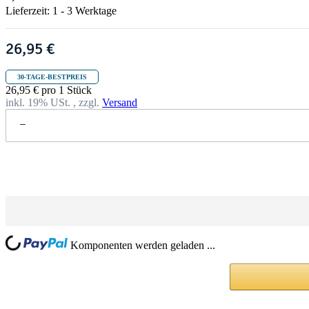
Lieferzeit:
1 - 3 Werktage
26,95 €
30-TAGE-BESTPREIS
26,95 € pro 1 Stück
inkl. 19% USt. , zzgl.
Versand
ng...
Komponenten werden geladen ...