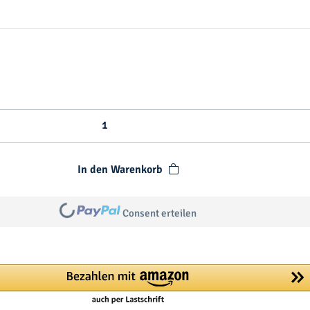
m
a
s
In den Warenkorb
Loading...
Consent erteilen