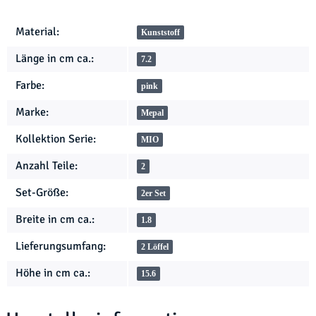
Produkteigenschaft
Wert
Material:
Kunststoff
Länge in cm ca.:
7.2
Farbe:
pink
Marke:
Mepal
Kollektion Serie:
MIO
Anzahl Teile:
2
Set-Größe:
2er Set
Breite in cm ca.:
1.8
Lieferungsumfang:
2 Löffel
Höhe in cm ca.:
15.6