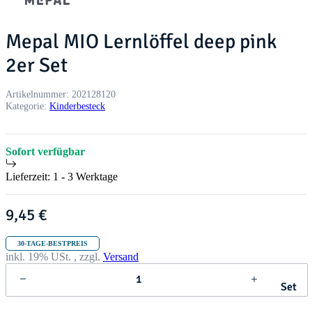
Mepal MIO Lernlöffel deep pink
2er Set
Artikelnummer:
202128120
Kategorie:
Kinderbesteck
Sofort verfügbar
Lieferzeit:
1 - 3 Werktage
9,45 €
30-TAGE-BESTPREIS
inkl. 19% USt. , zzgl.
Versand
Set