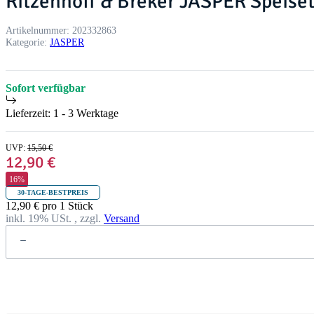
Ritzenhoff & Breker JASPER Speiset
Artikelnummer:
202332863
Kategorie:
JASPER
Sofort verfügbar
Lieferzeit:
1 - 3 Werktage
UVP
:
15,50 €
12,90 €
16%
30-TAGE-BESTPREIS
12,90 € pro 1 Stück
inkl. 19% USt. , zzgl.
Versand