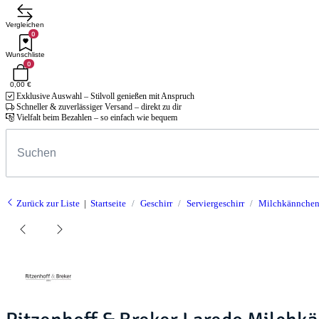
Vergleichen
0
Wunschliste
0
0,00 €
Exklusive Auswahl – Stilvoll genießen mit Anspruch
Schneller & zuverlässiger Versand – direkt zu dir
Vielfalt beim Bezahlen – so einfach wie bequem
Zurück zur Liste
Startseite
Geschirr
Serviergeschirr
Milchkännche