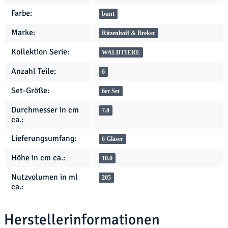
Farbe:
bunt
Marke:
Ritzenhoff & Breker
Kollektion Serie:
WALDTIERE
Anzahl Teile:
6
Set-Größe:
6er Set
Durchmesser in cm
7.0
ca.:
Lieferungsumfang:
6 Gläser
Höhe in cm ca.:
10.0
Nutzvolumen in ml
205
ca.:
Herstellerinformationen