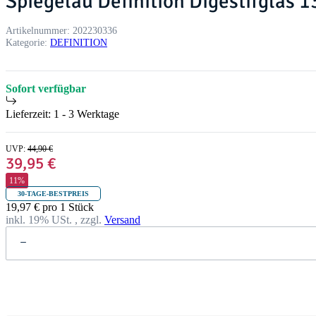
Spiegelau Definition Digestifglas 1
Artikelnummer:
202230336
Kategorie:
DEFINITION
Sofort verfügbar
Lieferzeit:
1 - 3 Werktage
UVP
:
44,90 €
39,95 €
11%
30-TAGE-BESTPREIS
19,97 € pro 1 Stück
inkl. 19% USt. , zzgl.
Versand