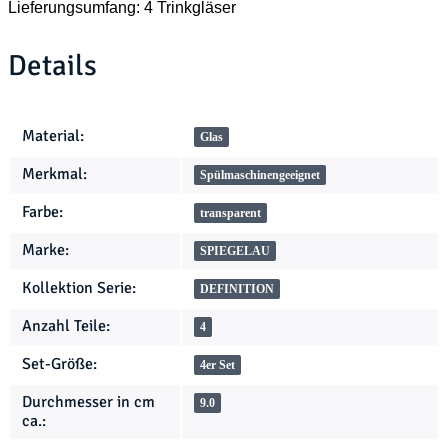
Lieferungsumfang: 4 Trinkgläser
Details
Produkteigenschaft
Wert
Material:
Glas
Merkmal:
Spülmaschinengeeignet
Farbe:
transparent
Marke:
SPIEGELAU
Kollektion Serie:
DEFINITION
Anzahl Teile:
4
Set-Größe:
4er Set
Durchmesser in cm
9.0
ca.: