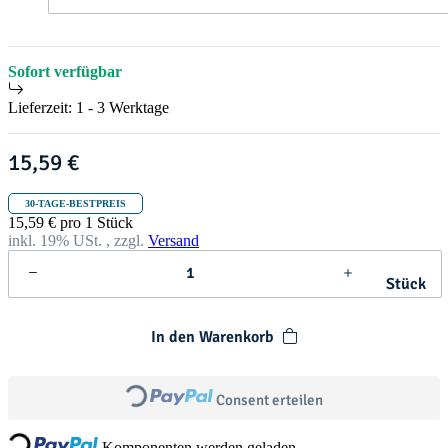
t
h
r
i
s
Sofort verfügbar
t
m
Lieferzeit:
1 - 3 Werktage
a
s
15,59 €
30-TAGE-BESTPREIS
15,59 € pro 1 Stück
inkl. 19% USt. , zzgl.
Versand
Stück
In den Warenkorb
Loading...
Loading...
Consent erteilen