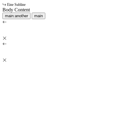
Eine Subline
Body Content
main:another
main