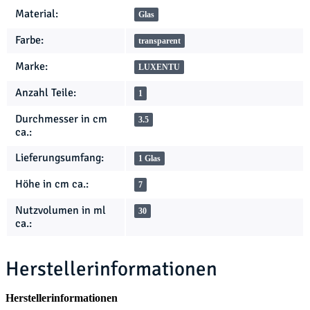
Produkteigenschaft
Wert
Material:
Glas
Farbe:
transparent
Marke:
LUXENTU
Anzahl Teile:
1
Durchmesser in cm
3.5
ca.:
Lieferungsumfang:
1 Glas
Höhe in cm ca.:
7
Nutzvolumen in ml
30
ca.:
Herstellerinformationen
Herstellerinformationen