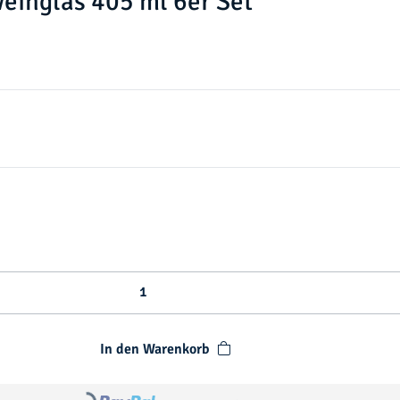
einglas 405 ml 6er Set
In den Warenkorb