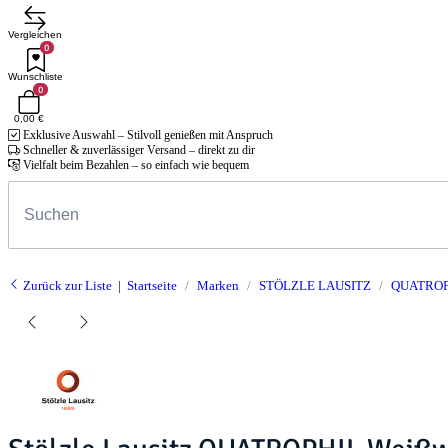
Vergleichen
0
Wunschliste
0
0,00 €
Exklusive Auswahl – Stilvoll genießen mit Anspruch
Schneller & zuverlässiger Versand – direkt zu dir
Vielfalt beim Bezahlen – so einfach wie bequem
Zurück zur Liste
Startseite
Marken
STÖLZLE LAUSITZ
QUATROP