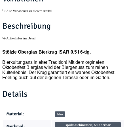
Alle Variationen zu diesem Artikel
Beschreibung
Artikelinfos im Detail
Stölzle Oberglas Bierkrug ISAR 0,5 l 6-tlg.
Bierkultur ganz in alter Tradition! Mit dem orginalen
Oktoberfest Bierglas wird der Biergenuss zum reinen
Kulterlebnis. Der Krug garantiert ein wahres Oktoberfest
Feeling auch auf der eigenen Terasse oder im Garten.
Details
Produkteigenschaft
Wert
Material:
Glas
spülmaschinenfest, wunderbar
Merkmal: