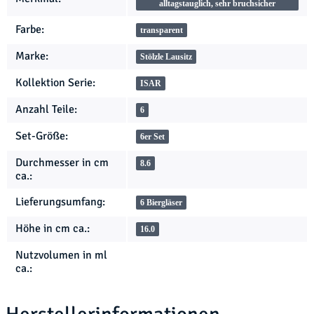
alltagstauglich, sehr bruchsicher
Farbe:
transparent
Marke:
Stölzle Lausitz
Kollektion Serie:
ISAR
Anzahl Teile:
6
Set-Größe:
6er Set
Durchmesser in cm
8.6
ca.:
Lieferungsumfang:
6 Biergläser
Höhe in cm ca.:
16.0
Nutzvolumen in ml
ca.: