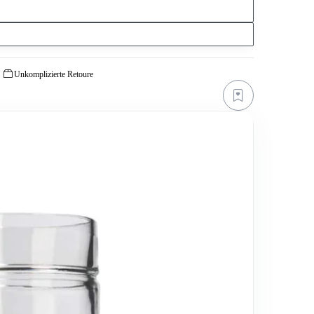
Unkomplizierte Retoure