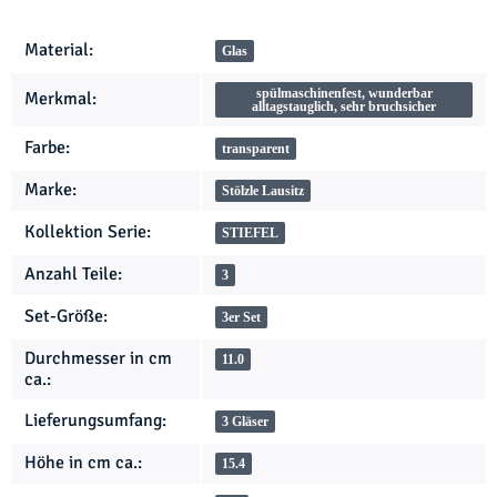
Produkteigenschaft
Wert
Material:
Glas
spülmaschinenfest, wunderbar
Merkmal:
alltagstauglich, sehr bruchsicher
Farbe:
transparent
Marke:
Stölzle Lausitz
Kollektion Serie:
STIEFEL
Anzahl Teile:
3
Set-Größe:
3er Set
Durchmesser in cm
11.0
ca.:
Lieferungsumfang:
3 Gläser
Höhe in cm ca.:
15.4