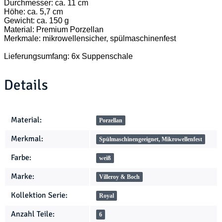
Durchmesser: ca. 11 cm
Höhe: ca. 5,7 cm
Gewicht: ca. 150 g
Material: Premium Porzellan
Merkmale: mikrowellensicher, spülmaschinenfest
Lieferungsumfang: 6x Suppenschale
Details
Produkteigenschaft
Wert
Material:
Porzellan
Merkmal:
Spülmaschinengeeignet, Mikrowellenfest
Farbe:
weiß
Marke:
Villeroy & Boch
Kollektion Serie:
Royal
Anzahl Teile:
6