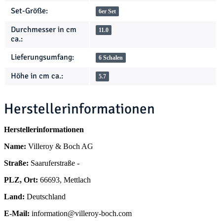
Set-Größe:
6er Set
Durchmesser in cm
11.0
ca.:
Lieferungsumfang:
6 Schalen
Höhe in cm ca.:
5.7
Herstellerinformationen
Herstellerinformationen
Name:
Villeroy & Boch AG
Straße:
Saaruferstraße -
PLZ, Ort:
66693, Mettlach
Land:
Deutschland
E-Mail:
information@villeroy-boch.com