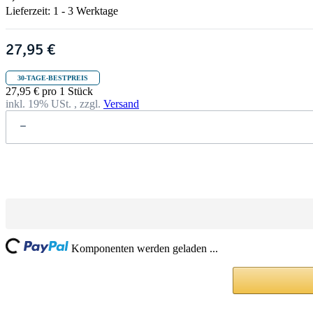
Lieferzeit:
1 - 3 Werktage
27,95 €
30-TAGE-BESTPREIS
27,95 € pro 1 Stück
inkl. 19% USt. , zzgl.
Versand
ng...
Komponenten werden geladen ...