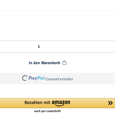
m
a
s
In den Warenkorb
Loading...
Consent erteilen