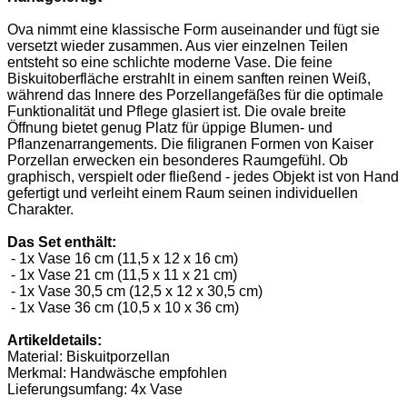
Ova nimmt eine klassische Form auseinander und fügt sie
versetzt wieder zusammen. Aus vier einzelnen Teilen
entsteht so eine schlichte moderne Vase. Die feine
Biskuitoberfläche erstrahlt in einem sanften reinen Weiß,
während das Innere des Porzellangefäßes für die optimale
Funktionalität und Pflege glasiert ist. Die ovale breite
Öffnung bietet genug Platz für üppige Blumen- und
Pflanzenarrangements. Die filigranen Formen von Kaiser
Porzellan erwecken ein besonderes Raumgefühl. Ob
graphisch, verspielt oder fließend - jedes Objekt ist von Hand
gefertigt und verleiht einem Raum seinen individuellen
Charakter.
Das Set enthält:
- 1x Vase 16 cm (11,5 x 12 x 16 cm)
- 1x Vase 21 cm (11,5 x 11 x 21 cm)
- 1x Vase 30,5 cm (12,5 x 12 x 30,5 cm)
- 1x Vase 36 cm (10,5 x 10 x 36 cm)
Artikeldetails:
Material: Biskuitporzellan
Merkmal: Handwäsche empfohlen
Lieferungsumfang: 4x Vase