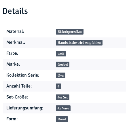
Details
Produkteigenschaft
Wert
Material:
Biskuitporzellan
Merkmal:
Handwäsche wird empfohlen
Farbe:
weiß
Marke:
Goebel
Kollektion Serie:
Ova
Anzahl Teile:
4
Set-Größe:
4er Set
Lieferungsumfang:
4x Vase
Form:
Rund