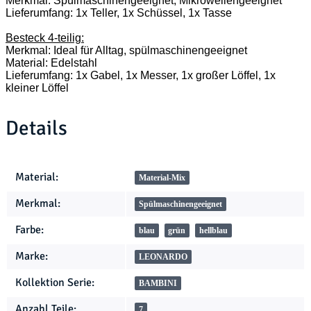
Merkmal: Spülmaschinengeeignet, Mikrowellengeeignet
Lieferumfang: 1x Teller, 1x Schüssel, 1x Tasse
Besteck 4-teilig:
Merkmal: Ideal für Alltag, spülmaschinengeeignet
Material: Edelstahl
Lieferumfang: 1x Gabel, 1x Messer, 1x großer Löffel, 1x
kleiner Löffel
Details
Produkteigenschaft
Wert
Material:
Material-Mix
Merkmal:
Spülmaschinengeeignet
Farbe:
blau
grün
hellblau
Marke:
LEONARDO
Kollektion Serie:
BAMBINI
Anzahl Teile:
7