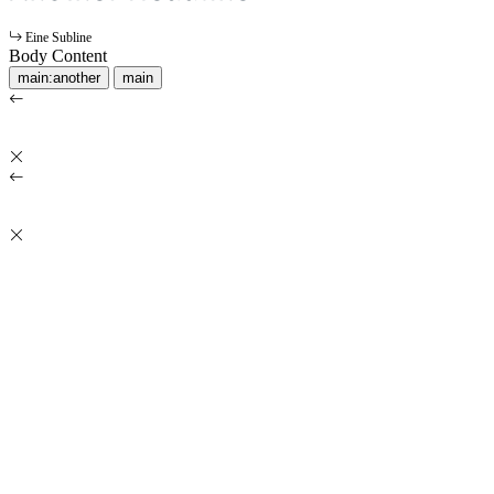
Eine Subline
Body Content
main:another
main