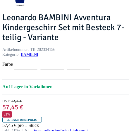
Leonardo BAMBINI Avventura
Kindergeschirr Set mit Besteck 7-
teilig - Variante
Artikelnummer:
TB-202334156
Kategorie:
BAMBINI
Farbe
W
M
D
e
e
i
l
e
n
Auf Lager in Variationen
t
r
o
a
l
UVP
:
72,90 €
l
57,45 €
21%
30-TAGE-BESTPREIS
57,45 € pro 1 Stück
inkl. 19% USt. ,
Versandkostenfreie Lieferung