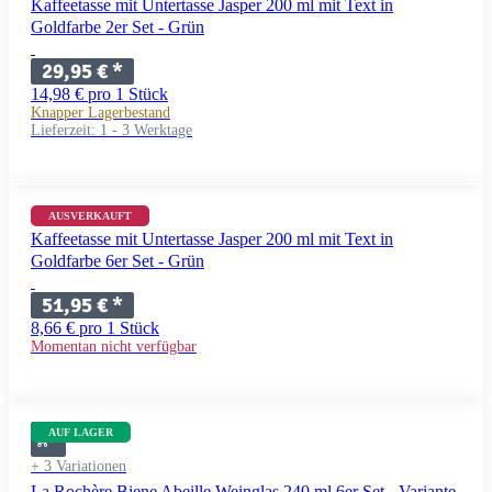
Kaffeetasse mit Untertasse Jasper 200 ml mit Text in
Goldfarbe 2er Set - Grün
29,95 €
*
14,98 € pro 1 Stück
Knapper Lagerbestand
Lieferzeit:
1 - 3 Werktage
+ 11 Variationen
AUSVERKAUFT
Kaffeetasse mit Untertasse Jasper 200 ml mit Text in
Goldfarbe 6er Set - Grün
51,95 €
*
8,66 € pro 1 Stück
Momentan nicht verfügbar
AUF LAGER
+ 3 Variationen
La Rochère Biene Abeille Weinglas 240 ml 6er Set - Variante