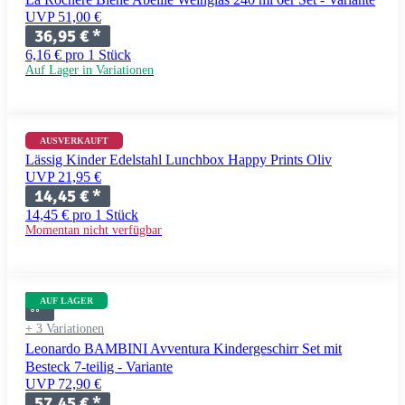
UVP 51,00 €
36,95 €
*
6,16 € pro 1 Stück
Auf Lager in Variationen
AUSVERKAUFT
Lässig Kinder Edelstahl Lunchbox Happy Prints Oliv
UVP 21,95 €
14,45 €
*
14,45 € pro 1 Stück
Momentan nicht verfügbar
AUF LAGER
+ 3 Variationen
Leonardo BAMBINI Avventura Kindergeschirr Set mit
Besteck 7-teilig - Variante
UVP 72,90 €
57,45 €
*