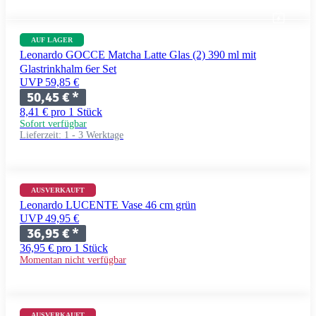
AUF LAGER
Leonardo GOCCE Matcha Latte Glas (2) 390 ml mit
Glastrinkhalm 6er Set
UVP 59,85 €
50,45 €
*
8,41 € pro 1 Stück
Sofort verfügbar
Lieferzeit:
1 - 3 Werktage
AUSVERKAUFT
Leonardo LUCENTE Vase 46 cm grün
UVP 49,95 €
36,95 €
*
36,95 € pro 1 Stück
Momentan nicht verfügbar
+ 3 Variationen
AUSVERKAUFT