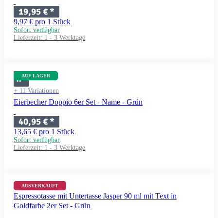
19,95 €
*
9,97 € pro 1 Stück
Sofort verfügbar
Lieferzeit:
1 - 3 Werktage
AUF LAGER
+ 11 Variationen
Eierbecher Doppio 6er Set - Name - Grün
40,95 €
*
13,65 € pro 1 Stück
Sofort verfügbar
Lieferzeit:
1 - 3 Werktage
+ 11 Variationen
AUSVERKAUFT
Espressotasse mit Untertasse Jasper 90 ml mit Text in
Goldfarbe 2er Set - Grün