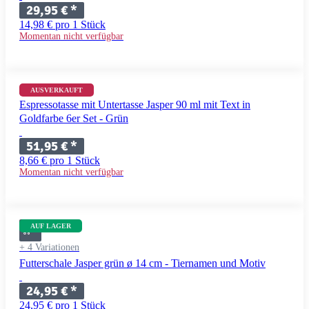
29,95 €
*
14,98 € pro 1 Stück
Momentan nicht verfügbar
+ 11 Variationen
AUSVERKAUFT
Espressotasse mit Untertasse Jasper 90 ml mit Text in
Goldfarbe 6er Set - Grün
51,95 €
*
8,66 € pro 1 Stück
Momentan nicht verfügbar
AUF LAGER
+ 4 Variationen
Futterschale Jasper grün ø 14 cm - Tiernamen und Motiv
24,95 €
*
24,95 € pro 1 Stück