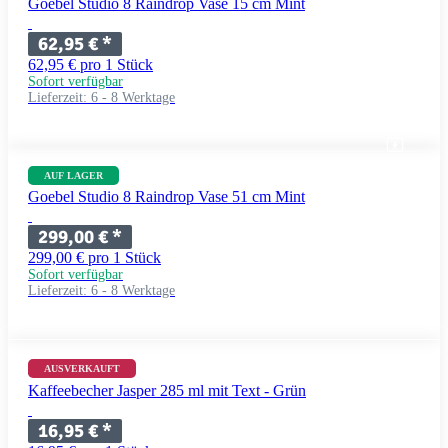
Goebel Studio 8 Raindrop Vase 15 cm Mint
62,95 €
*
62,95 € pro 1 Stück
Sofort verfügbar
Lieferzeit:
6 - 8 Werktage
AUF LAGER
Goebel Studio 8 Raindrop Vase 51 cm Mint
299,00 €
*
299,00 € pro 1 Stück
Sofort verfügbar
Lieferzeit:
6 - 8 Werktage
+ 11 Variationen
AUSVERKAUFT
Kaffeebecher Jasper 285 ml mit Text - Grün
16,95 €
*