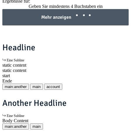
Ergebnisse für:
Geben Sie mindestens 4 Buchstaben ein
Mehr anzeigen
Headline
Eine Subline
static content
static content
start
Ende
main:another
main
account
Another Headline
Eine Subline
Body Content
main:another
main