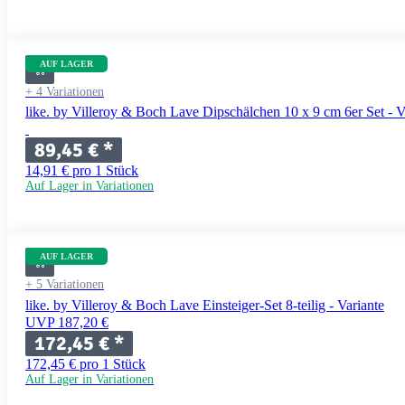
AUF LAGER
+ 4 Variationen
like. by Villeroy & Boch Lave Dipschälchen 10 x 9 cm 6er Set - V
89,45 €
*
14,91 € pro 1 Stück
Auf Lager in Variationen
AUF LAGER
+ 5 Variationen
like. by Villeroy & Boch Lave Einsteiger-Set 8-teilig - Variante
UVP 187,20 €
172,45 €
*
172,45 € pro 1 Stück
Auf Lager in Variationen