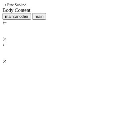
Eine Subline
Body Content
main:another
main