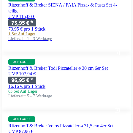
Ritzenhoff & Breker SIENA / FAIA Pizza- & Pasta Set 4-
teilig
UVP 115,00 €
73,95 €
*
73,95 € pro 1 Stück
1 Set Auf Lager
Lieferzeit:
1 - 3 Werktage
AUF LAGER
Ritzenhoff & Breker Todi Pizzateller ø 30 cm 6er Set
UVP 107,94 €
96,95 €
*
16,16 € pro 1 Stück
83 Set Auf Lager
Lieferzeit:
5 - 7 Werktage
AUF LAGER
Ritzenhoff & Breker Volos Pizzateller ø 31,5 cm 4er Set
UVP 87,96 €