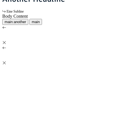
Eine Subline
Body Content
main:another
main