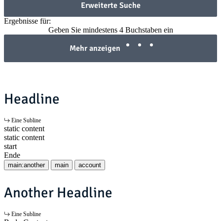
Erweiterte Suche
Ergebnisse für:
Geben Sie mindestens 4 Buchstaben ein
Mehr anzeigen
Headline
Eine Subline
static content
static content
start
Ende
main:another
main
account
Another Headline
Eine Subline