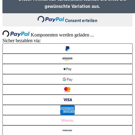
gewünschte Variation aus.
Loading...
Consent erteilen
ng...
Komponenten werden geladen ...
Sicher bezahlen via: