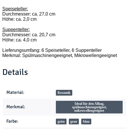
Speiseteller:
Durchmesser: ca. 27,0 cm
Höhe: ca. 2,0 cm
Suppenteller:
Durchmesser: ca. 20,7 cm
Höhe: ca. 4,0 cm
Lieferungsumfang: 6 Speiseteller, 6 Suppenteller
Merkmal: Spülmaschinengeeignet, Mikrowellengeeignet
Details
Produkteigenschaft
Wert
Material:
Keramik
Ideal für den Alltag,
Merkmal:
spülmaschinengeeignet,
mikrowellengeeignet
Farbe:
grün
grau
blau