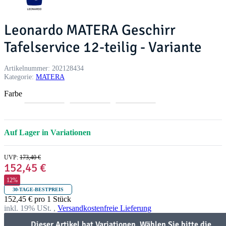
Leonardo MATERA Geschirr
Tafelservice 12-teilig - Variante
Artikelnummer:
202128434
Kategorie:
MATERA
Farbe
A
G
B
n
r
l
t
ü
a
Auf Lager in Variationen
h
n
u
r
a
UVP
:
173,40 €
z
152,45 €
i
t
12%
30-TAGE-BESTPREIS
152,45 € pro 1 Stück
inkl. 19% USt. ,
Versandkostenfreie Lieferung
Dieser Artikel hat Variationen. Wählen Sie bitte die