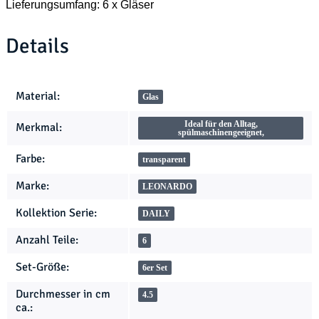
Lieferungsumfang: 6 x Gläser
Details
Produkteigenschaft
Wert
Material:
Glas
Ideal für den Alltag,
Merkmal:
spülmaschinengeeignet,
Farbe:
transparent
Marke:
LEONARDO
Kollektion Serie:
DAILY
Anzahl Teile:
6
Set-Größe:
6er Set
Durchmesser in cm
4.5
ca.: