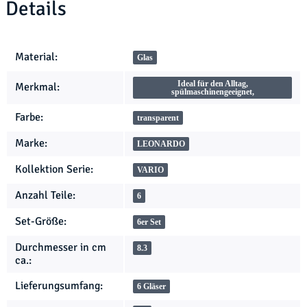
Details
Produkteigenschaft
Wert
Material:
Glas
Ideal für den Alltag,
Merkmal:
spülmaschinengeeignet,
Farbe:
transparent
Marke:
LEONARDO
Kollektion Serie:
VARIO
Anzahl Teile:
6
Set-Größe:
6er Set
Durchmesser in cm
8.3
ca.:
Lieferungsumfang:
6 Gläser