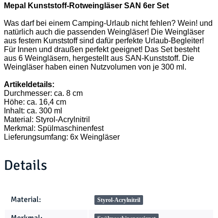
Mepal Kunststoff-Rotweingläser SAN 6er Set
Was darf bei einem Camping-Urlaub nicht fehlen? Wein! und
natürlich auch die passenden Weingläser! Die Weingläser
aus festem Kunststoff sind dafür perfekte Urlaub-Begleiter!
Für Innen und draußen perfekt geeignet! Das Set besteht
aus 6 Weingläsern, hergestellt aus SAN-Kunststoff. Die
Weingläser haben einen Nutzvolumen von je 300 ml.
Artikeldetails:
Durchmesser: ca. 8 cm
Höhe: ca. 16,4 cm
Inhalt: ca. 300 ml
Material: Styrol-Acrylnitril
Merkmal: Spülmaschinenfest
Lieferungsumfang: 6x Weingläser
Details
Produkteigenschaft
Wert
Material:
Styrol-Acrylnitril
Merkmal: