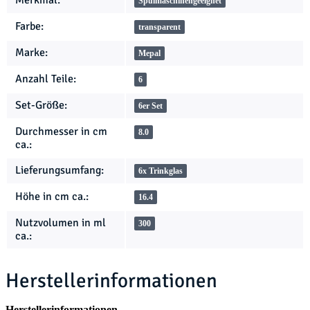
Spülmaschinengeeignet
Farbe:
transparent
Marke:
Mepal
Anzahl Teile:
6
Set-Größe:
6er Set
Durchmesser in cm
8.0
ca.:
Lieferungsumfang:
6x Trinkglas
Höhe in cm ca.:
16.4
Nutzvolumen in ml
300
ca.:
Herstellerinformationen
Herstellerinformationen