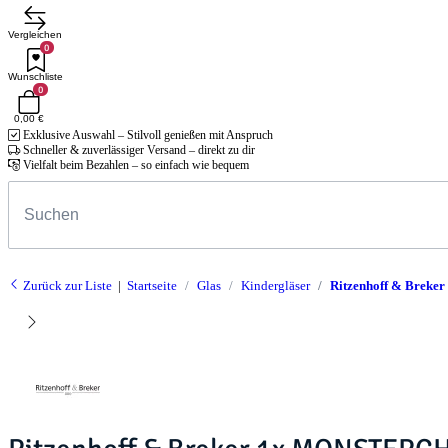
Vergleichen
0
Wunschliste
0
0,00 €
Exklusive Auswahl – Stilvoll genießen mit Anspruch
Schneller & zuverlässiger Versand – direkt zu dir
Vielfalt beim Bezahlen – so einfach wie bequem
Zurück zur Liste
Startseite
Glas
Kindergläser
Ritzenhoff & Breke