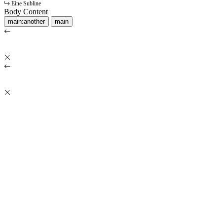
Eine Subline
Body Content
main:another
main