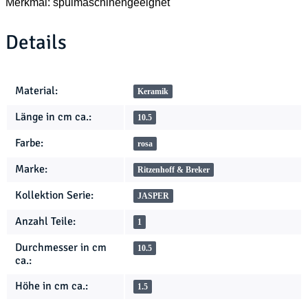
Merkmal: spülmaschinengeeignet
Details
Produkteigenschaft
Wert
Material:
Keramik
Länge in cm ca.:
10.5
Farbe:
rosa
Marke:
Ritzenhoff & Breker
Kollektion Serie:
JASPER
Anzahl Teile:
1
Durchmesser in cm
10.5
ca.:
Höhe in cm ca.:
1.5