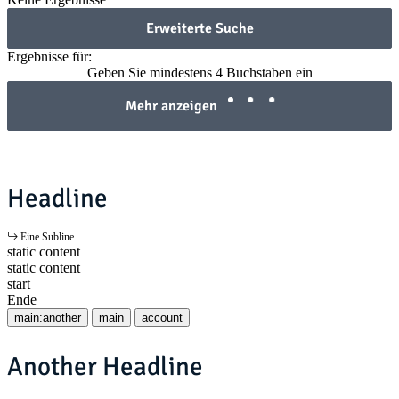
Erweiterte Suche
Ergebnisse für:
Geben Sie mindestens 4 Buchstaben ein
Mehr anzeigen
Headline
Eine Subline
static content
static content
start
Ende
main:another
main
account
Another Headline