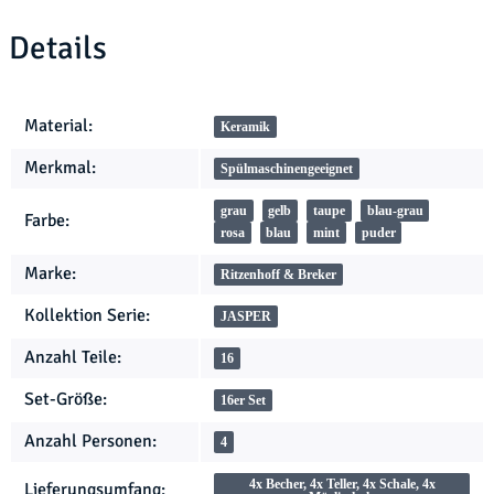
Details
Produkteigenschaft
Wert
Material:
Keramik
Merkmal:
Spülmaschinengeeignet
grau
gelb
taupe
blau-grau
Farbe:
rosa
blau
mint
puder
Marke:
Ritzenhoff & Breker
Kollektion Serie:
JASPER
Anzahl Teile:
16
Set-Größe:
16er Set
Anzahl Personen:
4
4x Becher, 4x Teller, 4x Schale, 4x
Lieferungsumfang: