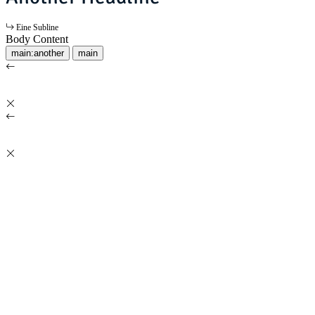
Eine Subline
Body Content
main:another
main