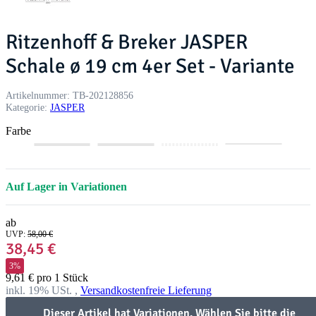
Ritzenhoff & Breker JASPER
Schale ø 19 cm 4er Set - Variante
Artikelnummer:
TB-202128856
Kategorie:
JASPER
Farbe
M
G
T
S
R
B
G
i
r
a
c
o
e
r
n
a
u
h
s
e
ü
Auf Lager in Variationen
t
u
p
w
a
r
n
e
a
e
r
ab
z
UVP
:
58,00 €
38,45 €
3%
9,61 € pro 1 Stück
inkl. 19% USt. ,
Versandkostenfreie Lieferung
Dieser Artikel hat Variationen. Wählen Sie bitte die