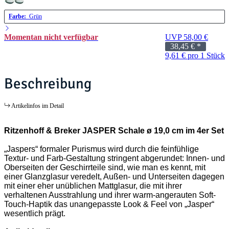
Farbe:
Grün
Momentan nicht verfügbar
UVP 58,00 €
38,45 €
*
9,61 € pro 1 Stück
Beschreibung
Artikelinfos im Detail
Ritzenhoff & Breker JASPER Schale ø 19,0 cm im 4er Set
„Jaspers“ formaler Purismus wird durch die feinfühlige
Textur- und Farb-Gestaltung stringent abgerundet: Innen- und
Oberseiten der Geschirrteile sind, wie man es kennt, mit
einer Glanzglasur veredelt, Außen- und Unterseiten dagegen
mit einer eher unüblichen Mattglasur, die mit ihrer
verhaltenen Ausstrahlung und ihrer warm-angerauten Soft-
Touch-Haptik das unangepasste Look & Feel von „Jasper“
wesentlich prägt.