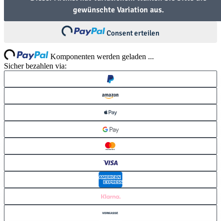
gewünschte Variation aus.
Loading...
Consent erteilen
ng...
Komponenten werden geladen ...
Sicher bezahlen via: