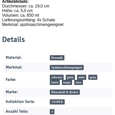
Artikeldetails:
Durchmesser: ca. 19,0 cm
Höhe: ca. 5,0 cm
Volumen: ca. 850 ml
Lieferungsumfang: 4x Schale
Merkmal: spülmaschinengeeignet
Details
Produkteigenschaft
Wert
Material:
Keramik
Merkmal:
Spülmaschinengeeignet
schwarz
grün
mint
grau
Farbe:
beere
taupe
rosa
Marke:
Ritzenhoff & Breker
Kollektion Serie:
JASPER
Anzahl Teile:
4