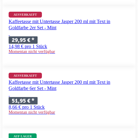
+ 11 Variationen
AUSVERKAUFT
Kaffeetasse mit Untertasse Jasper 200 ml mit Text in
Goldfarbe 2er Set - Mint
29,95 €
*
14,98 € pro 1 Stück
Momentan nicht verfügbar
+ 11 Variationen
AUSVERKAUFT
Kaffeetasse mit Untertasse Jasper 200 ml mit Text in
Goldfarbe 6er Set - Mint
51,95 €
*
8,66 € pro 1 Stück
Momentan nicht verfügbar
AUF LAGER