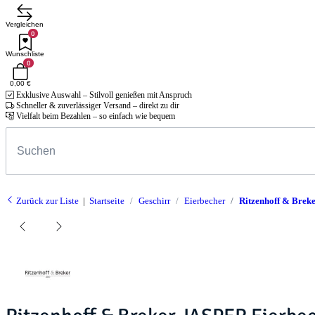
Vergleichen
0
Wunschliste
0
0,00 €
Exklusive Auswahl – Stilvoll genießen mit Anspruch
Schneller & zuverlässiger Versand – direkt zu dir
Vielfalt beim Bezahlen – so einfach wie bequem
Zurück zur Liste
Startseite
Geschirr
Eierbecher
Ritzenhoff & Breke