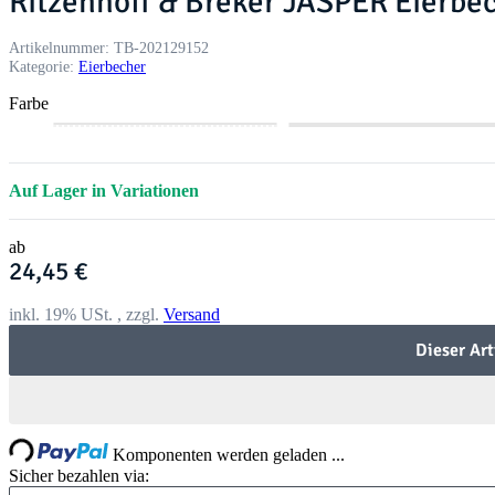
Ritzenhoff & Breker JASPER Eierbec
Artikelnummer:
TB-202129152
Kategorie:
Eierbecher
Farbe
r
m
b
g
o
i
e
r
s
n
e
ü
Auf Lager in Variationen
a
t
r
n
e
ab
24,45 €
inkl. 19% USt. , zzgl.
Versand
Dieser Art
ding...
Komponenten werden geladen ...
Sicher bezahlen via: